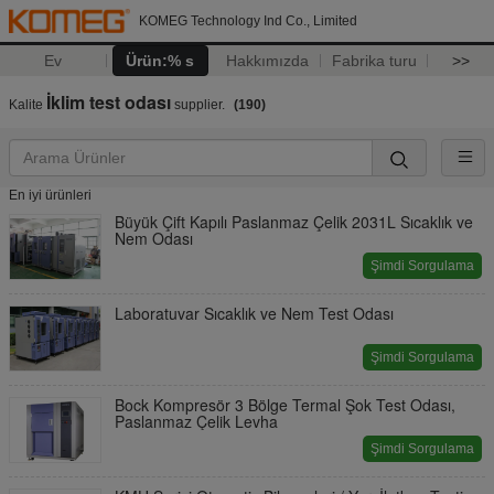
KOMEG Technology Ind Co., Limited
Ev
Ürün:% s
Hakkımızda
Fabrika turu
>>
İklim test odası
Kalite
supplier.
(190)
En iyi ürünleri
Büyük Çift Kapılı Paslanmaz Çelik 2031L Sıcaklık ve
Nem Odası
Şimdi Sorgulama
Laboratuvar Sıcaklık ve Nem Test Odası
Şimdi Sorgulama
Bock Kompresör 3 Bölge Termal Şok Test Odası,
Paslanmaz Çelik Levha
Şimdi Sorgulama