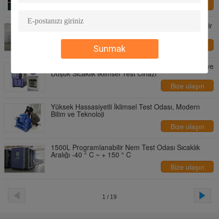
Bize ulaşın
Elektronik Performans İçin Çift Katlı Programlanabilir
Sabit Sıcaklık Test Kutusu
Bize ulaşın
Sunmak
Kalibrasyon 64L İçin Delik İçi Çalışmasıyla Yüksek ve
Düşük Sıcaklık İklimsel Test Cihazı
Bize ulaşın
Yüksek Hassasiyetli İklimsel Test Odası, Modern
Bilim ve Teknoloji
Bize ulaşın
1500L Programlanabilir Nem Test Odası Sıcaklık
Aralığı -40 ° C ~ + 150 ° C
Bize ulaşın
1 / 19