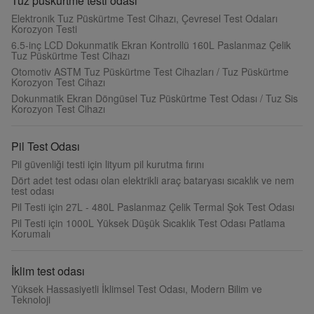
Tuz püskürtme testi odası
Elektronik Tuz Püskürtme Test Cihazı, Çevresel Test Odaları
Korozyon Testi
6.5-inç LCD Dokunmatik Ekran Kontrollü 160L Paslanmaz Çelik
Tuz Püskürtme Test Cihazı
Otomotiv ASTM Tuz Püskürtme Test Cihazları / Tuz Püskürtme
Korozyon Test Cihazı
Dokunmatik Ekran Döngüsel Tuz Püskürtme Test Odası / Tuz Sis
Korozyon Test Cihazı
Pil Test Odası
Pil güvenliği testi için lityum pil kurutma fırını
Dört adet test odası olan elektrikli araç bataryası sıcaklık ve nem
test odası
Pil Testi için 27L - 480L Paslanmaz Çelik Termal Şok Test Odası
Pil Testi için 1000L Yüksek Düşük Sıcaklık Test Odası Patlama
Korumalı
İklim test odası
Yüksek Hassasiyetli İklimsel Test Odası, Modern Bilim ve
Teknoloji