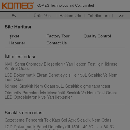
KOMEG Technology Ind Co., Limited
Ev
Ürün:% s
Hakkımızda
Fabrika turu
>>
Site Haritası
şirket
Factory Tour
Quality Control
Haberler
Contact Us
İklim test odası
KMH Serisi Otomotiv Bileşenleri / Yarı İletken Testi için İklimsel
Kontrol Odası
LCD Dokunmatik Ekran Denetleyicisi ile 150L Sıcaklık Ve Nem
Test Odası
İklimsel Sıcaklık Nem Odası 36L, Sıcaklık ölçme tabancası
Otomotiv Parçaları İçin Masaüstü Sıcaklık Ve Nem Test Odası
LED Optoelektronik ve Yarı İletkenler
Sıcaklık nem odası
Gözetleme Pencereli Tek Kapı Sol Açık Sıcaklık Nem Odası
LCD Dokunmatik Panel Denetleyicili 150L -40 ℃ ～ + 80 ℃