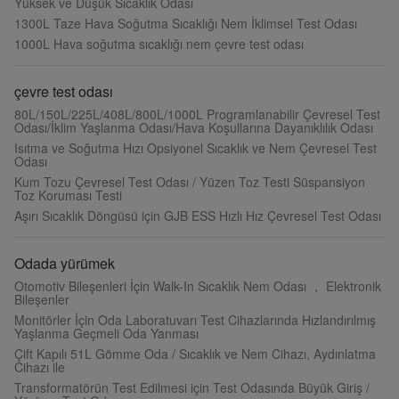
Yüksek ve Düşük Sıcaklık Odası
1300L Taze Hava Soğutma Sıcaklığı Nem İklimsel Test Odası
1000L Hava soğutma sıcaklığı nem çevre test odası
çevre test odası
80L/150L/225L/408L/800L/1000L Programlanabilir Çevresel Test
Odası/İklim Yaşlanma Odası/Hava Koşullarına Dayanıklılık Odası
Isıtma ve Soğutma Hızı Opsiyonel Sıcaklık ve Nem Çevresel Test
Odası
Kum Tozu Çevresel Test Odası / Yüzen Toz Testi Süspansiyon
Toz Koruması Testi
Aşırı Sıcaklık Döngüsü için GJB ESS Hızlı Hız Çevresel Test Odası
Odada yürümek
Otomotiv Bileşenleri İçin Walk-In Sıcaklık Nem Odası ， Elektronik
Bileşenler
Monitörler İçin Oda Laboratuvarı Test Cihazlarında Hızlandırılmış
Yaşlanma Geçmeli Oda Yanması
Çift Kapılı 51L Gömme Oda / Sıcaklık ve Nem Cihazı, Aydınlatma
Cihazı ile
Transformatörün Test Edilmesi için Test Odasında Büyük Giriş /