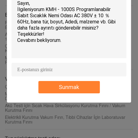
Endüstriyel Kurutma Fırınları
PCB Paneli, Yarı İletken için Termal Sıcaklık Sıcak Hava
Endüstriyel Kurutma Fırınları
Aşırı Sıcaklık Koruyucu Cihazlı Tek Kapılı Küçük Endüstriyel Fırın
100 L
Çevresel Uyumluluk ve Güvenilirlik Testi için 3200L Endüstriyel
Kurutma Fırınları
Masaüstü Zorunlu Sıcak Hava Dolaşımlı Laboratuvar Kurutma
Fırını Yüksek Hassas
Vakum kurutma fırını
Çift Kat Vakumlu Kurutma Fırını
Sunmak
Masaüstü Elektrikli Isıtma Vakumlu Kurutma Fırını, Hassas
Debimetre
Akü Testi için Sıcak Hava Sirkülasyonu Kurutma Fırını / Vakum
Kurutma Fırını
Elektrikli Kurutma Vakum Fırın, Tıbbi Cihazlar İçin Laboratuvar
Kurutma Fırını