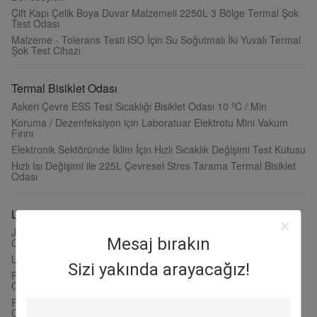
Çift Kapı Çelik Boya Duvar Malzemeli 2250L 3 Bölge Termal Şok
Test Odası
Malzeme - Tolerans Testi ISO İçin Su Soğutmalı İki Yuvalı Termal
Şok Test Cihazı
Termal Bisiklet Odası
Askeri Çevre ESS Test Sıcaklığı Bisiklet Odası 10 ºC / Min
Koruma / Dezenfeksiyon için Laboratuar Elektrotu Mini Vakum
Fırını
Elektronik Sektöründe İklim İçin Hızlı Sıcaklık Değişimi Test Kutusu
Hızlı Isı Değişimi ile 225L Çevresel Stres Tarama Termal Bisiklet
Odası
LED Test Cihazları
JIS CNS Standardı ile Paslanmaz Çelik Kaplamalı 160L LED Test
Mesaj bırakın
Cihazları
LED Parçalar İçin Özel Sıcaklık Nem Test Odası
Sizi yakında arayacağız!
Programlanabilir LED Işık Sıcaklık Bisiklet Odası, Çevresel Test
Odası
Programlanabilir LED Işık Test Cihazları Sıcaklık Nemi Test
Cihazları