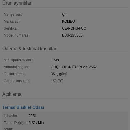
Ürün ayrıntıları
Menşe yeri:
Çin
Marka adı:
KOMEG
Sertifika:
CE/ROHS/FCC
Model numarası:
ESS-225SL5
Ödeme & teslimat koşulları
Min sipariş miktarı:
1 Set
Ambalaj bilgileri:
GÜÇLÜ KONTRAPLAK VAKA
Teslim süresi:
35 iş günü
Ödeme koşulları:
L/C, T/T
Açıklama
Termal Bisiklet Odası
İç hacim:
225L
Temp. Değişim
5 ºC / Min
oranı: