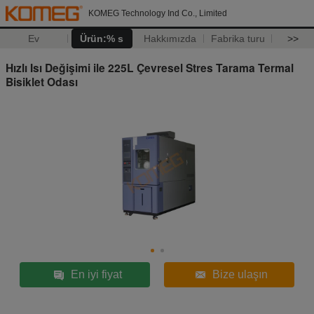
KOMEG Technology Ind Co., Limited
Ev
Ürün:% s
Hakkımızda
Fabrika turu
>>
Hızlı Isı Değişimi ile 225L Çevresel Stres Tarama Termal
Bisiklet Odası
En iyi fiyat
Bize ulaşın