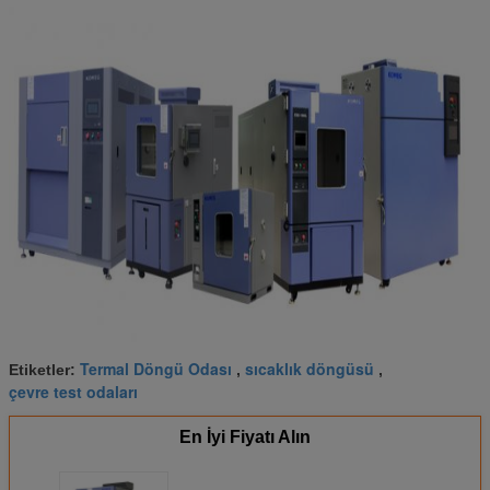
Termal Döngü Odası
sıcaklık döngüsü
Etiketler:
,
,
çevre test odaları
En İyi Fiyatı Alın