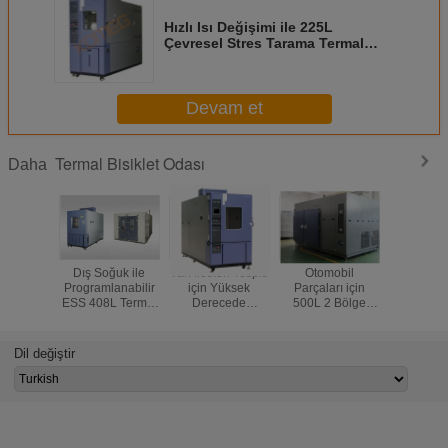
Hızlı Isı Değişimi ile 225L
Çevresel Stres Tarama Termal
Bisiklet Odası
Devam et
Termal Bisiklet Odası
Daha
Dış Soğuk ile
Yarı İletken Tespiti
Otomobil
Askeri Çe
Programlanabilir
için Yüksek
Parçaları için
Test Sıc
ESS 408L Termal
Derecede
500L 2 Bölge
Bisiklet O
Bisiklet Odası Sac
Hızlandırılmış
Sepeti Termal
ºC / 
Rulo
Stres Testi Termal
Bisiklet Şok
Bisiklet Odası
Sıcaklık Test
Dil değiştir
Odası