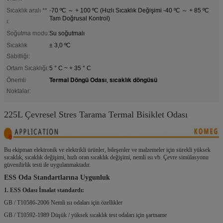
Sıcaklık aralı **
-70 ºC ～ + 100 ºC (Hızlı Sıcaklık Değişimi -40 ºC ～ + 85 ºC
Tam Doğrusal Kontrol)
ı:
Soğutma modu:
Su soğutmalı
Sıcaklık
± 3,0 ºC
Sabitliği:
Ortam Sıcaklığı:
5 ° C ~ + 35 ° C
Termal Döngü Odası
sıcaklık döngüsü
Önemli
,
Noktalar:
225L Çevresel Stres Tarama Termal Bisiklet Odası
Bu ekipman elektronik ve elektrikli ürünler, bileşenler ve malzemeler için sürekli yüksek
sıcaklık, sıcaklık değişimi, hızlı oran sıcaklık değişimi, nemli ısı vb. Çevre simülasyonu
güvenilirlik testi ile uygulanmaktadır.
ESS Oda Standartlarına Uygunluk
1. ESS Odası İmalat standardı:
GB / T10586-2006 Nemli ısı odaları için özellikler
GB / T10592-1989 Düşük / yüksek sıcaklık test odaları için şartname