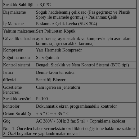
Sıcaklık Sabitliği
± 3,0 ºC
Dış malzeme
Soğuk haddelenmiş çelik sac (Pas geçirmez ve Plastik
Sprey ile muamele görmüş) / Paslanmaz Çelik
İç Malzeme
Paslanmaz Çelik Levha (SUS 304)
Yalıtım malzemesi
Sert Poliüretan Köpük
Güvenlik cihazları
aşırı basınç, aşırı sıcaklık ve kompresör için aşırı akım
koruması, aşırı sıcaklık.
koruma,
Kompresör
Yarı Hermetik Kompresör
Soğutma modu
Su soğutmalı
Kontrol sistemi
Dengeli Sıcaklık ve Nem Kontrol Sistemi (BTC tipi)
Isıtıcı
Demir-krom tel ısıtıcı
üfleyici
Santrifüj Blower
Gözetleme
Cam içeren ısı jeneratörü
Penceresi
Sıcaklık sensörü
Pt-100
kontrolör
Dokunmatik ekran programlanabilir kontrolör
Ortam Sıcaklığı
+ 5 ° C ~ + 35 ° C
Güç
AC 380V / 50Hz 3 faz 5 tel + Topraklama kablosu
Not: 1. Önceden haber vermeksizin özellikleri değiştirme hakkımız saklıdır
2. Özel boyutlar ve yapılandırmalar mevcut