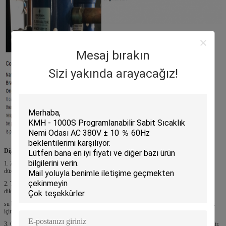
Mesaj bırakın
Sizi yakında arayacağız!
Diğer özellikler:
1. Zarif görünüm, dairesel şekilli gövde, buğu şeridi ile işlenmiş yüzey ve reaksiyonsuz
düzlem tutamak.
Kullanımı kolay, güvenli ve güvenilir.
2. Ter geçirmez elektrikli ısıtma cihazı ile donatılmış test altındaki ürünün gözlemi için
dikdörtgen görüntüleme penceresi
su buharının damlacıklara yoğunlaşmasını engelleyebilir ve kutunun içinde ışık sağlamak
için yüksek parlaklıkta PL floresan ampullerle kullanılabilir.
3. Çift katmanlı yalıtımlı hava geçirmez kapılar, iç sıcaklığını etkin bir şekilde izole edebilir.