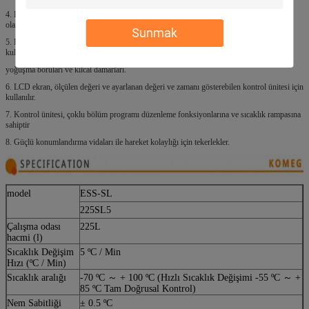
4. Harici olarak bağlanabilir, nemlendirme kabına su doldurmak için uygun ve otomatik
olarak geri dönüştürülebilir su besleme sistemi.
Sunmak
5. Fransız Tecumseh, arasındaki yağlayıcıyı kaldırabilen kompresör dolaşım sistemi için
kullanılır.
yoğuşma boruları ve kılcal damarları.
6. LCD ekran, ölçülen değeri ve ayarlanan değeri ve zamanı gösterebilen kontrol ünitesi için
kullanılır.
7. Kontrol ünitesi, çoklu bölüm programı düzenleme fonksiyonlarına ve sıcaklık rampasına
sahiptir
8. Güçlü konumlandırma vidaları ile hareket kolaylığı için tekerlekler.
model
ESS-SL
225SL5
Çalışma odası
225L
hacmi (l)
Sıcaklık Değişim
5 ºC / Min
Hızı (ºC / Min)
Sıcaklık aralığı
-70 ºC ～ + 100 ºC (Hızlı Sıcaklık Değişimi -55 ºC ～ +
85 ºC Tam Doğrusal Kontrol)
Nem Sabitliği
± 0.5 ºC