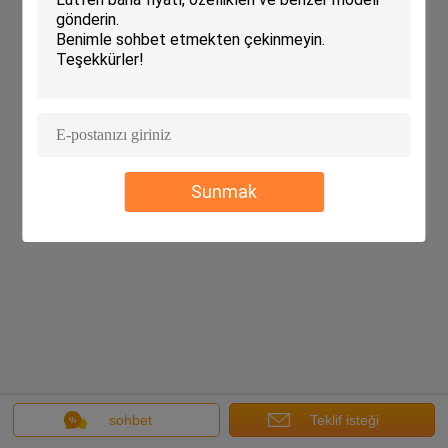
Sunmak
sohbet
Teklif isteği