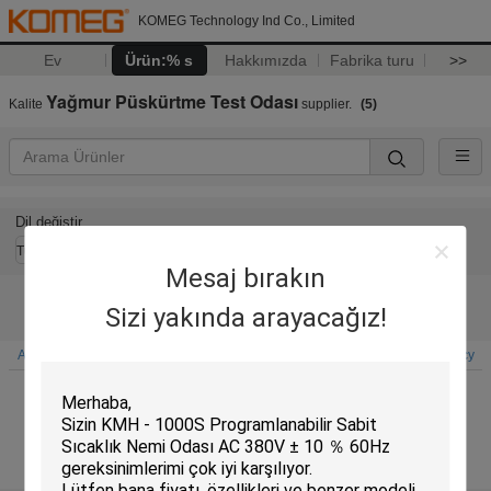
KOMEG Technology Ind Co., Limited
Ev
Ürün:% s
Hakkımızda
Fabrika turu
>>
Yağmur Püskürtme Test Odası
Kalite
supplier.
(5)
Dil değiştir
Turkish
Mesaj bırakın
Sizi yakında arayacağız!
Ana sayfa
|
Hakkımızda
|
Bizimle iletişime geçin
|
Site Haritası
|
Privacy Policy
Masaüstü görünümü
Copyright © 2015 - 2026 KOMEG Technology Ind Co., Limited.
All rights reserved.