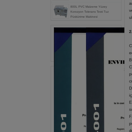
a
800L PVC Malzeme Yüzey
v
Korozyon Tolerans Testi Tuz
Püskürtme Makinesi
u
2
C
e
B
C
p
c
D
i
E
s
F
p
d