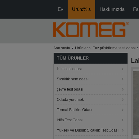
Ev
Ürün:% s
Hakkımızda
Fa
Ana sayfa
Ürünler
Tuz püskürtme testi odası
TÜM ÜRÜNLER
La
İklim test odası
Sıcaklık nem odası
çevre test odası
Odada yürümek
Termal Bisiklet Odası
İrtifa Test Odası
Yüksek ve Düşük Sıcaklık Test Odası