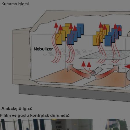
Kurutma işlemi
. Ambalaj Bilgisi:
P film ve güçlü kontrplak durumda: