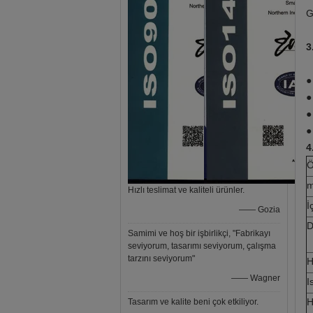
G
3
●
●
●
●
4
Ö
m
Hızlı teslimat ve kaliteli ürünler.
İ
—— Gozia
D
Samimi ve hoş bir işbirlikçi, "Fabrikayı
seviyorum, tasarımı seviyorum, çalışma
tarzını seviyorum"
H
—— Wagner
I
H
Tasarım ve kalite beni çok etkiliyor.