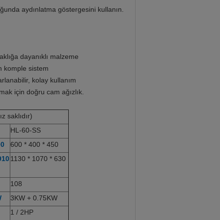
uğunda aydınlatma göstergesini kullanın.
caklığa dayanıklı malzeme
in komple sistem
lanabilir, kolay kullanım
mak için doğru cam ağızlık.
z saklıdır)
HL-60-SS
00
600 * 400 * 450
910
1130 * 1070 * 630
108
W
3KW + 0.75KW
1 / 2HP