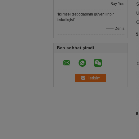
—— Bay Yee
S
U
"İklimsel test odasının güvenilir bir
tedarikçisi".
G
—— Denis
5
Ben sohbet şimdi
6