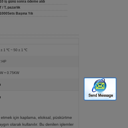
10 iş günü sonra ödeme aldı
T / T, pazarlık
1000Sets Başına Yılı
 ± 1 ℃ ~ 50 ± 1 ℃
2 HP
W + 0.75KW
ı
ı
st etmek için kaplama, eloksal, püskürtme
gın olarak kullanılır.
Bu denilen işlemler