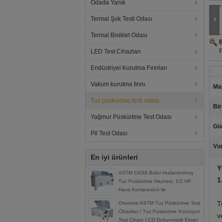
Odada Yanık
Termal Şok Testi Odası
Termal Bisiklet Odası
P
LED Test Cihazları
Endüstriyel Kurutma Fırınları
Vakum kurutma fırını
Ma
Tuz püskürtme testi odası
Bir
Yağmur Püskürtme Test Odası
Gü
Pil Test Odası
Vu
En iyi ürünleri
Y
ASTM CASS Bakır Hızlandırılmış
1
Tuz Püskürtme Haznesi, 1/2 HP
Hava Kompresörü ile
T
Otomotiv ASTM Tuz Püskürtme Test
Cihazları / Tuz Püskürtme Korozyon
v
Test Cihazı LCD Dokunmatik Ekran