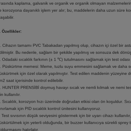
rasında kaplama, galvanik ve organik ve organik olmayan malzemelerin f
e korozyona dayanıklı işlem yer alır; bu, maddelerin daha uzun süre
laşabilir.
. Özellikler:
. Cihazın tamamı PVC Tabakadan yapılmış olup, cihazın içi özel bir ast
dilmiştir.
Bu nedenle, sağlam bir şekilde yapılmış ve sonsuza dek dön
. Odadaki sıcaklık farkının (± 1 ℃) tutulmasını sağlamak için test odası 
. Püskürtme memesi: Meme, tuzlu suyu emmesini sağlamak ve daha sonr
üskürtmek için özel olarak yapılmıştır.
Test edilen maddenin yüzeyine dü
m2 saat içerisinde kontrol edilebilir.
. HUNTER PRENSİBİ doymuş havayı sıcak ve nemli kılmak ve nemi test i
çin kullanılır.
. Sıcaklık, korozyon hızı üzerinde doğrudan etkisi olan ön koşuldur.
Sıc
ınırlamak için PID sıcaklık kontrol ünitesini kullanıyoruz.
. Test sıvısının düşük seviyesini göstermek için bir uyarı cihazı kullanı
üskürtülmek için yeterli olduğunda, bir buzzer kullanıcıya sürekli sprey t
oldurmasını hatırlatır.