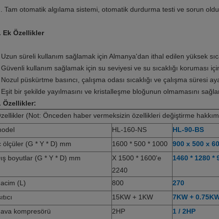
. Tam otomatik algılama sistemi, otomatik durdurma testi ve sorun old
. Ek Özellikler
 Uzun süreli kullanım sağlamak için Almanya'dan ithal edilen yüksek sı
 Güvenli kullanım sağlamak için su seviyesi ve su sıcaklığı koruması iç
 Nozul püskürtme basıncı, çalışma odası sıcaklığı ve çalışma süresi ayar
 Eşit bir şekilde yayılmasını ve kristalleşme bloğunun olmamasını sağla
. Özellikler:
zellikler (Not: Önceden haber vermeksizin özellikleri değiştirme hakkımı
odel
HL-160-NS
HL-90-BS
ç ölçüler (G * Y * D) mm
1600 * 500 * 1000
900 x 500 x 6
ış boyutlar (G * Y * D) mm
X 1500 * 1600'e
1460 * 1280 * 
2240
acim (L)
800
270
sıtıcı
15KW + 1KW
7KW + 0.75K
ava kompresörü
2HP
1 / 2HP