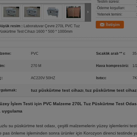
Teslim süresi:
Ödeme koşulları:
Yetenek temini:
İletişim
Büyük resim :
Laboratuvar Çevre 270L PVC Tuz
üskürtme Test Cihazı 1600 * 500 * 1000mm
lzeme:
PVC
Sıcaklık aralı ** ı:
35
im:
270 M
Hava kompresörü:
1/
ç:
AC220V 50HZ
Isıtıcı:
7K
tuz püskürtme test cihazı
tuz püskürtme test cihaz
rgulamak:
,
üzey İşlem Testi için PVC Malzeme 270L Tuz Püskürtme Test Odas
. uygulama
uzlu su püskürtme test odası, çeşitli malzemelerin yüzey işlemlerini te
e pas önleme işleminden sonra ürünler için Korozyon direnci testinde yay