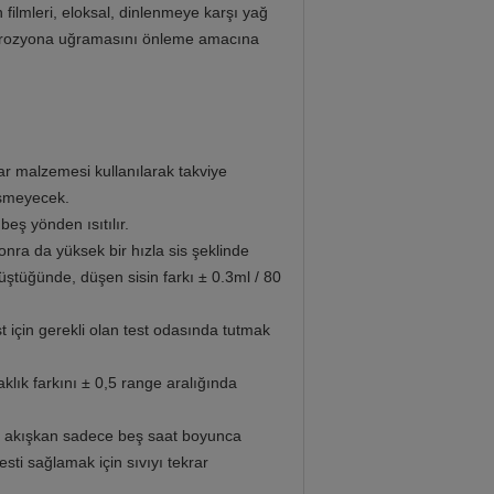
ilmleri, eloksal, dinlenmeye karşı yağ
 korozyona uğramasını önleme amacına
ar malzemesi kullanılarak takviye
üşmeyecek.
beş yönden ısıtılır.
a da yüksek bir hızla sis şeklinde
ştüğünde, düşen sisin farkı ± 0.3ml / 80
çin gerekli olan test odasında tutmak
aklık farkını ± 0,5 range aralığında
lır, akışkan sadece beş saat boyunca
esti sağlamak için sıvıyı tekrar