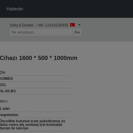
Haberler
Satış & Destek：
+86--13143135835
Go
Cihazı 1600 * 500 * 1000mm
Çin
KOMEG
ISO,
HL-90-BS
ları:
1 adet
negotiation
Öncelikle kutunun içine paketlenmiş ve
daha sonra dış ambalaj için kontrplak
durum ile takviye