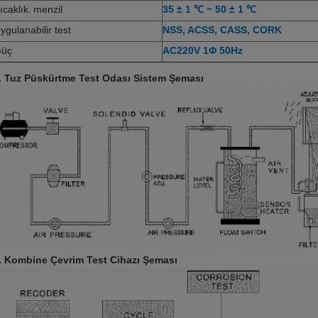
ıcaklık.
menzil
35 ± 1 ℃ ~ 50 ± 1 ℃
ygulanabilir test
NSS, ACSS, CASS, CORK
üç
AC220V 1Φ 50Hz
. Tuz Püskürtme Test Odası Sistem Şeması
. Kombine Çevrim Test Cihazı Şeması