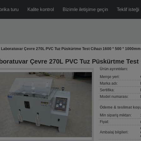
brika turu
Kalite kontrol
Bizimle iletişime geçin
Teklif isteği
Laboratuvar Çevre 270L PVC Tuz Püskürtme Test Cihazı 1600 * 500 * 1000mm
boratuvar Çevre 270L PVC Tuz Püskürtme Test 
Ürün ayrıntıları:
Menşe yeri:
Marka adı:
Sertifika:
Model numarası:
Ödeme & teslimat koşul
Min sipariş miktarı:
Fiyat:
Ambalaj bilgileri: