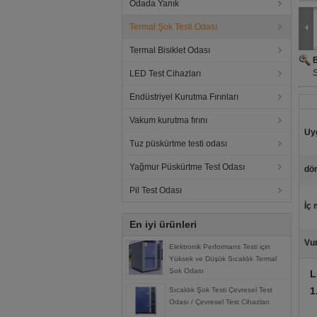
Odada Yanık
Termal Şok Testi Odası
Termal Bisiklet Odası
S
LED Test Cihazları
Endüstriyel Kurutma Fırınları
Vakum kurutma fırını
Uy
Tuz püskürtme testi odası
Yağmur Püskürtme Test Odası
dö
Pil Test Odası
İç
En iyi ürünleri
Vu
Elektronik Performans Testi için
Yüksek ve Düşük Sıcaklık Termal
Şok Odası
L
1
Sıcaklık Şok Testi Çevresel Test
Odası / Çevresel Test Cihazları