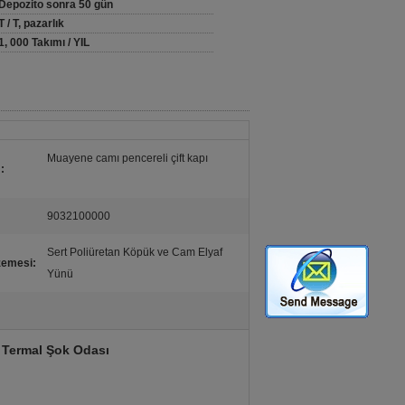
Depozito sonra 50 gün
T / T, pazarlık
1, 000 Takımı / YIL
Muayene camı pencereli çift kapı
:
9032100000
Sert Poliüretan Köpük ve Cam Elyaf
zemesi:
Yünü
 Termal Şok Odası