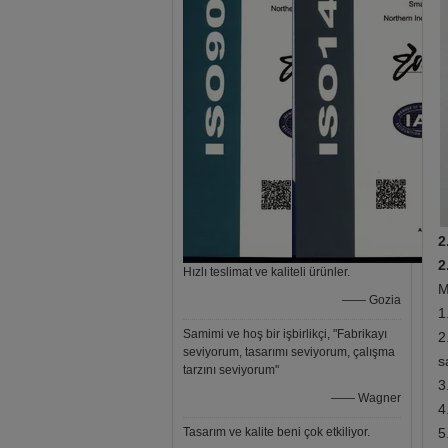
2
2
Hızlı teslimat ve kaliteli ürünler.
M
—— Gozia
1
Samimi ve hoş bir işbirlikçi, "Fabrikayı
2
seviyorum, tasarımı seviyorum, çalışma
s
tarzını seviyorum"
3
—— Wagner
4
Tasarım ve kalite beni çok etkiliyor.
5