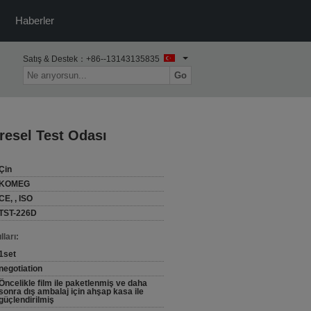
Haberler
Satış & Destek：
+86--13143135835
Go
resel Test Odası
Çin
KOMEG
CE, , ISO
TST-226D
ları:
1set
negotiation
Öncelikle film ile paketlenmiş ve daha
sonra dış ambalaj için ahşap kasa ile
güçlendirilmiş