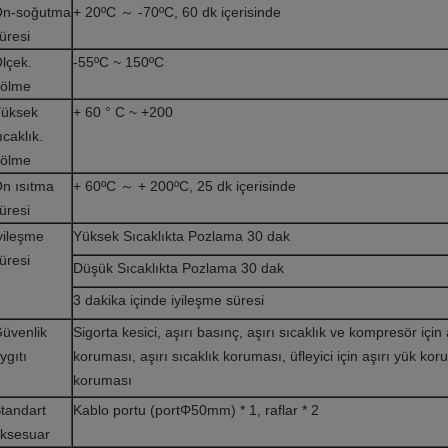
n-soğutma
+ 20ºC ～ -70ºC, 60 dk içerisinde
üresi
lçek.
-55ºC ~ 150ºC
ölme
üksek
+ 60 ° C ~ +200
ıcaklık.
ölme
n ısıtma
+ 60ºC ～ + 200ºC, 25 dk içerisinde
üresi
yileşme
Yüksek Sıcaklıkta Pozlama 30 dak
üresi
Düşük Sıcaklıkta Pozlama 30 dak
3 dakika içinde iyileşme süresi
üvenlik
Sigorta kesici, aşırı basınç, aşırı sıcaklık ve kompresör için
ygıtı
koruması, aşırı sıcaklık koruması, üfleyici için aşırı yük kor
koruması
tandart
Kablo portu (portΦ50mm) * 1, raflar * 2
ksesuar