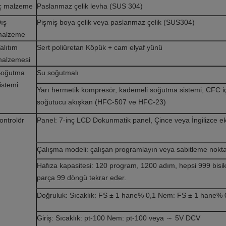
ç malzeme
Paslanmaz çelik levha (SUS 304)
ış
Pişmiş boya çelik veya paslanmaz çelik (SUS304)
malzeme
alıtım
Sert poliüretan Köpük + cam elyaf yünü
alzemesi
Soğutma
Su soğutmalı
istemi
Yarı hermetik kompresör, kademeli soğutma sistemi, CFC 
soğutucu akışkan (HFC-507 ve HFC-23)
ontrolör
Panel: 7-inç LCD Dokunmatik panel, Çince veya İngilizce ekr
Çalışma modeli: çalışan programlayın veya sabitleme nokta
Hafıza kapasitesi: 120 program, 1200 adım, hepsi 999 bisikl
parça 99 döngü tekrar eder.
Doğruluk: Sıcaklık: FS ± 1 hane% 0,1 Nem: FS ± 1 hane% 
Giriş: Sıcaklık: pt-100 Nem: pt-100 veya ～ 5V DCV