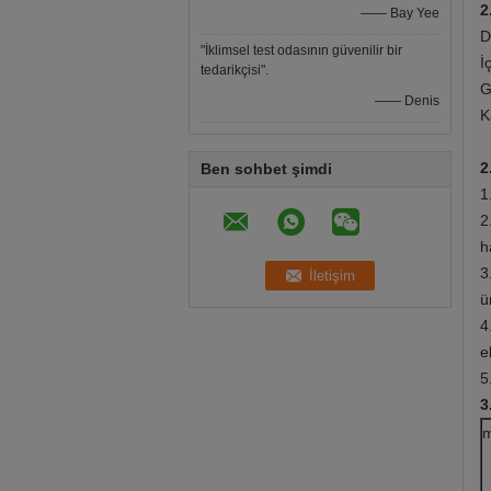
2
—— Bay Yee
D
"İklimsel test odasının güvenilir bir
İ
tedarikçisi".
G
—— Denis
K
2
Ben sohbet şimdi
1
2
h
3
ü
4
e
5
3
m