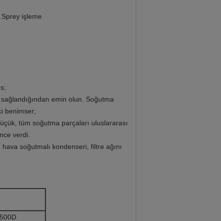
k Sprey işleme
s;
ğin sağlandığından emin olun. Soğutma
ci benimser;
küçük, tüm soğutma parçaları uluslararası
nce verdi.
hava soğutmalı kondenseri, filtre ağını
500D