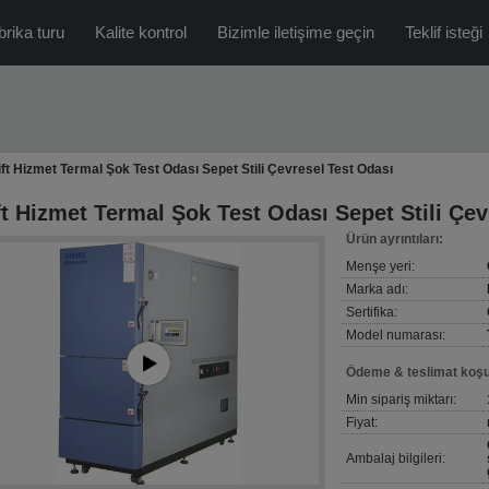
brika turu
Kalite kontrol
Bizimle iletişime geçin
Teklif isteği
ift Hizmet Termal Şok Test Odası Sepet Stili Çevresel Test Odası
ft Hizmet Termal Şok Test Odası Sepet Stili Çev
Ürün ayrıntıları:
Menşe yeri:
Marka adı:
Sertifika:
Model numarası:
Ödeme & teslimat koşul
Min sipariş miktarı:
Fiyat:
Ambalaj bilgileri: