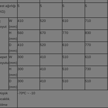
est ağırlığı
5
5
5
5
KG)
ç
W
410
520
610
710
oyut
(mm)
H
560
670
770
830
(mm)
D
410
520
610
770
(mm)
epet
W
300
410
510
610
oyutu
(mm)
H
300
410
510
730
(mm)
D
300
410
510
510
(mm)
üşük
-70ºC ~ -10
ıcaklık.
ölme