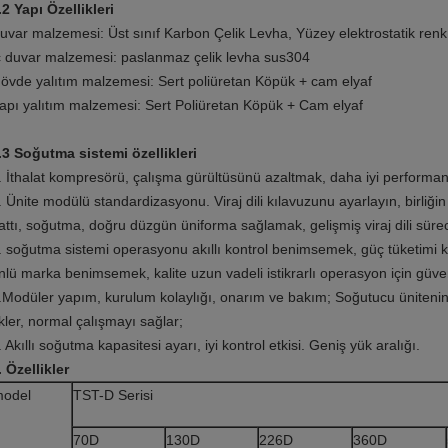
.2 Yapı Özellikleri
uvar malzemesi: Üst sınıf Karbon Çelik Levha, Yüzey elektrostatik ren
ç duvar malzemesi: paslanmaz çelik levha sus304
övde yalıtım malzemesi: Sert poliüretan Köpük + cam elyaf
apı yalıtım malzemesi: Sert Poliüretan Köpük + Cam elyaf
.3 Soğutma sistemi özellikleri
. İthalat kompresörü, çalışma gürültüsünü azaltmak, daha iyi performan
. Ünite modülü standardizasyonu. Viraj dili kılavuzunu ayarlayın, birli
attı, soğutma, doğru düzgün üniforma sağlamak, gelişmiş viraj dili süre
. soğutma sistemi operasyonu akıllı kontrol benimsemek, güç tüketimi 
nlü marka benimsemek, kalite uzun vadeli istikrarlı operasyon için güve
.Modüler yapım, kurulum kolaylığı, onarım ve bakım; Soğutucu ünitenin 
kler, normal çalışmayı sağlar;
. Akıllı soğutma kapasitesi ayarı, iyi kontrol etkisi. Geniş yük aralığı.
. Özellikler
odel
TST-D Serisi
70D
130D
226D
360D