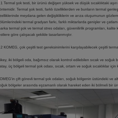
.1 Termal şok testi, bir ürünü değişen yüksek ve düşük sıcaklıktaki aşırı
öntemidir. Termal şok testi, farklı özelliklerden ve bunların termal ge
zelliklerinde meydana gelen değişikliklerin ve arıza oluşumunun gözleml
ölümlerindeki termal gradyan farkı, farklı miktarlarda genişler ve çatl
arka termal şok ve termal stres odaları, güvenilirlik programları, kalite k
estlere göre çalışacak şekilde tasarlanmıştır.
.2 KOMEG, çok çeşitli test gereksinimlerini karşılayabilecek çeşitli term
ikey, iki bölgeli oda, bağımsız olarak kontrol edilebilen sıcak ve soğuk b
atay, üç bölgeli termal şok odası, sıcak, ortam ve soğuk sıcaklıklar için k
OMEG'in çift görevli termal şok odaları, soğuk bölgenin üstündeki ve alt
oğuk bölgeler arasında eşzamanlı olarak hareket eden iki bölmeli bir ürün