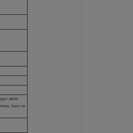
 aşırı akım
uması, kuru ısı