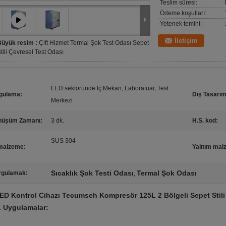
Teslim süresi:
Ödeme koşulları:
Yetenek temini:
İletişim
Büyük resim :
Çift Hizmet Termal Şok Test Odası Sepet
tili Çevresel Test Odası
LED sektöründe İç Mekan, Laboratuar, Test
gulama:
Dış Tasarım
Merkezi
nüşüm Zamanı:
3 dk.
H.S. kod:
SUS 304
 malzeme:
Yalıtım mal
Sıcaklık Şok Testi Odası
Termal Şok Odası
rgulamak:
,
ED Kontrol Cihazı Tecumseh Kompresör 125L 2 Bölgeli Sepet Stili
. Uygulamalar: