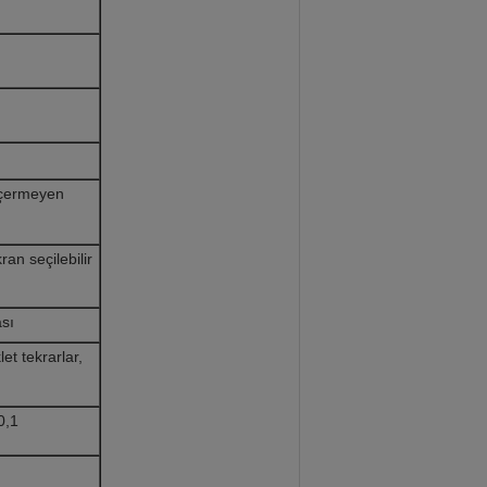
içermeyen
an seçilebilir
sı
et tekrarlar,
0,1