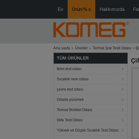
Ev
Ürün:% s
Hakkımızda
Fa
Ana sayfa
Ürünler
Termal Şok Testi Odası
Ç
TÜM ÜRÜNLER
Çi
İklim test odası
Sıcaklık nem odası
çevre test odası
Odada yürümek
Termal Bisiklet Odası
İrtifa Test Odası
Yüksek ve Düşük Sıcaklık Test Odası