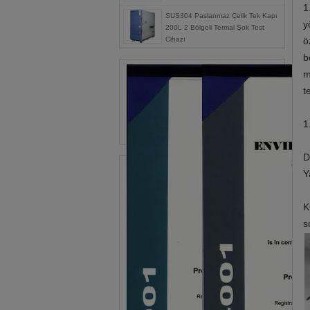
1
SUS304 Paslanmaz Çelik Tek Kapı
y
200L 2 Bölgeli Termal Şok Test
Cihazı
ö
b
m
t
1
D
Y
K
s