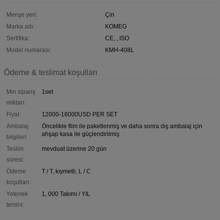
Menşe yeri:
Çin
Marka adı:
KOMEG
Sertifika:
CE, , ISO
Model numarası:
KMH-408L
Ödeme & teslimat koşulları
Min sipariş
1set
miktarı:
Fiyat:
12000-18000USD PER SET
Ambalaj
Öncelikle film ile paketlenmiş ve daha sonra dış ambalaj için
ahşap kasa ile güçlendirilmiş
bilgileri:
Teslim
mevduat üzerine 20 gün
süresi:
Ödeme
T / T, kıymetli, L / C
koşulları:
Yetenek
1, 000 Takımı / YIL
temini: