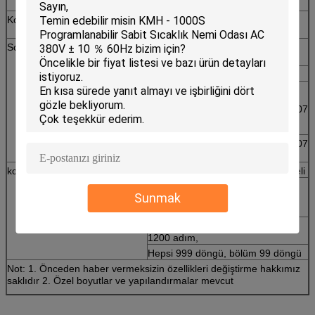
Kontrol sistemi
Dengeli Sıcaklık ve Nem Kontrolü
(BTHC) Sistemi
Soğutma sistemi
Hava Soğutmalı (Su Soğutmalı
opsiyoneldir)
Hermetik kompresör
Tek kademeli soğutma sistemi,
CFC içermeyen soğutucu (HFC-507
/ HFC-23)
CFC içermeyen soğutucu (HFC-507
/ HFC-23)
kontrolör
7 inç LCD Dokunmatik Ekran paneli
Çalışma modeli: çalışan
Sunmak
programlayın veya sabitleme
noktası
Hafıza kapasitesi: 120 program,
1200 adım,
Hepsi 999 döngü, bölüm 99 döngü
Not: 1. Önceden haber vermeksizin özellikleri değiştirme hakkımız
saklıdır 2. Özel boyutlar ve yapılandırmalar mevcut