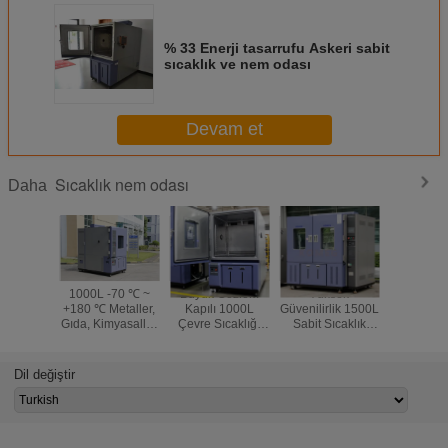
% 33 Enerji tasarrufu Askeri sabit
sıcaklık ve nem odası
Devam et
Sıcaklık nem odası
Daha
1000L -70 ℃ ~
Büyük Gözlem
Yüksek
Otomobi
+180 ℃ Metaller,
Kapılı 1000L
Güvenilirlik 1500L
Elektrik
Gıda, Kimyasallar
Çevre Sıcaklığı
Sabit Sıcaklık
Programla
için Sıcaklık Nem
Nem Test Odası
Nemi Odası Kolay
Sıcaklık N
Odası
Kullanım
Oda
Dil değiştir