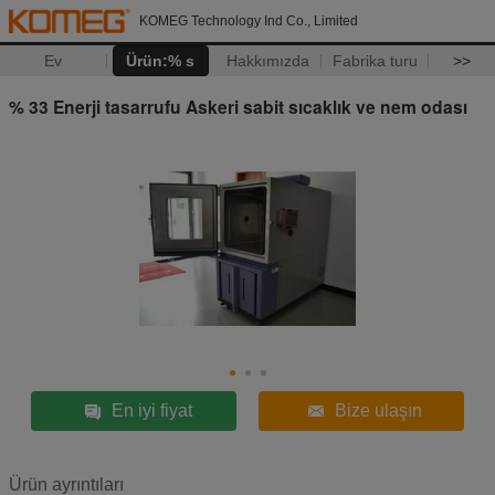
KOMEG Technology Ind Co., Limited
Ev
Ürün:% s
Hakkımızda
Fabrika turu
>>
% 33 Enerji tasarrufu Askeri sabit sıcaklık ve nem odası
En iyi fiyat
Bize ulaşın
Ürün ayrıntıları