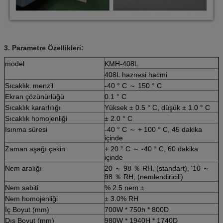
3. Parametre Özellikleri:
model
KMH-408L
408L haznesi hacmi
Sıcaklık.
menzil
-40 ° C ～ 150 ° C
Ekran çözünürlüğü
0.1 ° C
Sıcaklık kararlılığı
Yüksek ± 0.5 ° C, düşük ± 1.0 ° C
Sıcaklık homojenliği
± 2.0 ° C
Isınma süresi
-40 ° C ～ + 100 ° C, 45 dakika
içinde
Zaman aşağı çekin
+ 20 ° C ～ -40 ° C, 60 dakika
içinde
Nem aralığı
20 ～ 98 ％ RH, (standart), '10 ～
98 ％ RH, (nemlendiricili)
Nem sabiti
% 2.5 nem ±
Nem homojenliği
± 3.0% RH
İç Boyut (mm)
700W * 750h * 800D
Dış Boyut (mm)
980W * 1940H * 1740D