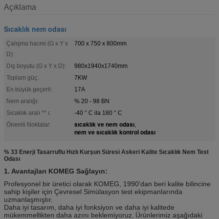
Açıklama
Sıcaklık nem odası
Çalışma hacmi (G x Y x
700 x 750 x 800mm
D):
Dış boyutu (G x Y x D):
980x1940x1740mm
Toplam güç:
7KW
En büyük geçerli:
17A
Nem aralığı:
% 20 - 98 BN
Sıcaklık aralı ** ı:
-40 ° C ila 180 ° C
sıcaklık ve nem odası
Önemli Noktalar:
,
nem ve sıcaklık kontrol odası
% 33 Enerji Tasarruflu Hızlı Kurşun Süresi Askeri Kalite Sıcaklık Nem Test
Odası
1. Avantajları KOMEG Sağlayın:
Profesyonel bir üretici olarak KOMEG, 1990'dan beri kalite bilincine
sahip kişiler için Çevresel Simülasyon test ekipmanlarında
uzmanlaşmıştır.
Daha iyi tasarım, daha iyi fonksiyon ve daha iyi kalitede
mükemmellikten daha azını beklemiyoruz.
Ürünlerimiz aşağıdaki