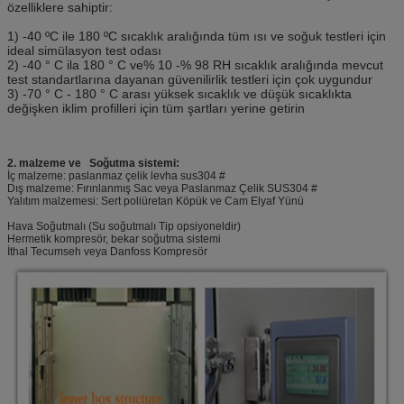
özelliklere sahiptir:
1) -40 ºC ile 180 ºC sıcaklık aralığında tüm ısı ve soğuk testleri için
ideal simülasyon test odası
2) -40 ° C ila 180 ° C ve% 10 -% 98 RH sıcaklık aralığında mevcut
test standartlarına dayanan güvenilirlik testleri için çok uygundur
3) -70 ° C - 180 ° C arası yüksek sıcaklık ve düşük sıcaklıkta
değişken iklim profilleri için tüm şartları yerine getirin
2. malzeme ve
Soğutma sistemi:
İç malzeme: paslanmaz çelik levha sus304 #
Dış malzeme: Fırınlanmış Sac veya Paslanmaz Çelik SUS304 #
Yalıtım malzemesi: Sert poliüretan Köpük ve Cam Elyaf Yünü
Hava Soğutmalı (Su soğutmalı Tip opsiyoneldir)
Hermetik kompresör, bekar soğutma sistemi
İthal Tecumseh veya Danfoss Kompresör