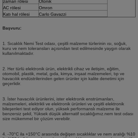
zaman rölesi
Otonik
AC rölesi
Omron
Katı hal rölesi
Carlo Gavazzi
Başvuru:
1. Sıcaklık Nemi Test odası, çeşitli malzeme türlerinin ısı, soğuk,
kuru ve nem toleransları açısından test edilmesinde yaygın olarak
kullanılmaktadır.
2. Her türlü elektronik ürün, elektrikli cihaz ve iletişim, eğitim,
otomobil, plastik, metal, gıda, kimya, inşaat malzemeleri, tıp ve
havacılık endüstrilerinden gelen ürünler için kalite denetimi için
geçerlidir.
3. İster havacılık ürünlerini, ister elektronik enstrümanları,
malzemeleri, elektrikli ve elektronik ürünleri ve çeşitli elektronik
bileşenleri test ediyor olun, yüksek performanslı malzeme ile
benzersiz şekil, Yüksek düşük alternatif sıcaklığımız.nem test odası
size mükemmel bir çözüm verebilir.
4. -70°C ila +150°C arasında değişen sıcaklıklar ve nem aralığı %10