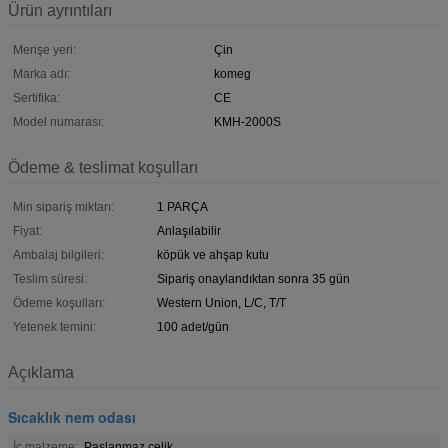
Ürün ayrıntıları
Menşe yeri:
Çin
Marka adı:
komeg
Sertifika:
CE
Model numarası:
KMH-2000S
Ödeme & teslimat koşulları
Min sipariş miktarı:
1 PARÇA
Fiyat:
Anlaşılabilir
Ambalaj bilgileri:
köpük ve ahşap kutu
Teslim süresi:
Sipariş onaylandıktan sonra 35 gün
Ödeme koşulları:
Western Union, L/C, T/T
Yetenek temini:
100 adet/gün
Açıklama
Sıcaklık nem odası
İç malzeme:
Paslanmaz çelik