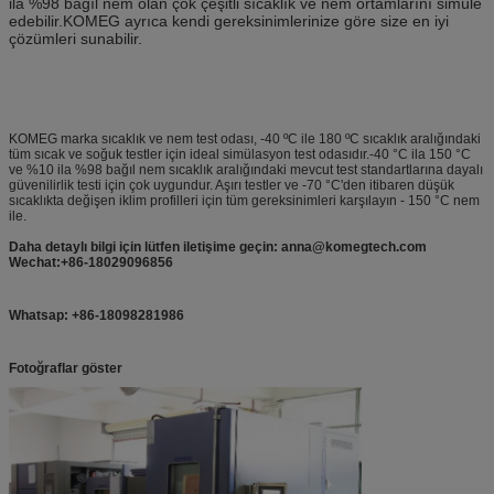
ila %98 bağıl nem olan çok çeşitli sıcaklık ve nem ortamlarını simüle
edebilir.KOMEG ayrıca kendi gereksinimlerinize göre size en iyi
çözümleri sunabilir.
KOMEG marka sıcaklık ve nem test odası, -40 ºC ile 180 ºC sıcaklık aralığındaki
tüm sıcak ve soğuk testler için ideal simülasyon test odasıdır.-40 °C ila 150 °C
ve %10 ila %98 bağıl nem sıcaklık aralığındaki mevcut test standartlarına dayalı
güvenilirlik testi için çok uygundur. Aşırı testler ve -70 °C'den itibaren düşük
sıcaklıkta değişen iklim profilleri için tüm gereksinimleri karşılayın - 150 °C nem
ile.
Daha detaylı bilgi için lütfen iletişime geçin: anna@komegtech.com
Wechat:+86-18029096856
Whatsap: +86-18098281986
Fotoğraflar göster