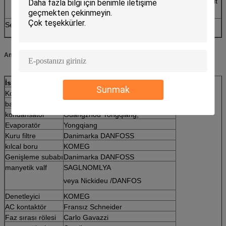
serbestçe akmasını sağlamak için kompresörün alt
kısmında bulunan su tepsisi.
Sensör
Yüksek hassasiyetli DIN sınıf A, kuru top φ4,8 mm
SUS # 304 PT 100Ω
Ana malzeme listesi
İsim
Marka
Sunmak
Kompresör
TECUSEH kompresör
basın anahtarı
Danimarka DANFOSS, Saginomiya
kondansatör
Guangzhou Yongqiang,
Evaporatör
Yongqiang
Kuru filtre
Danimarka DANFOSS
kılcal boru
KOMEG
Genişleme subabı
Danimarka DANFOSS
manyetik valf
SAGLNOMLYA
veya Nickideu /DANFOS
Denetleyici
KOMEG
AC kontaktör
Fransız Schneider
Faz sırası rölesi
Carlo Gavazzi