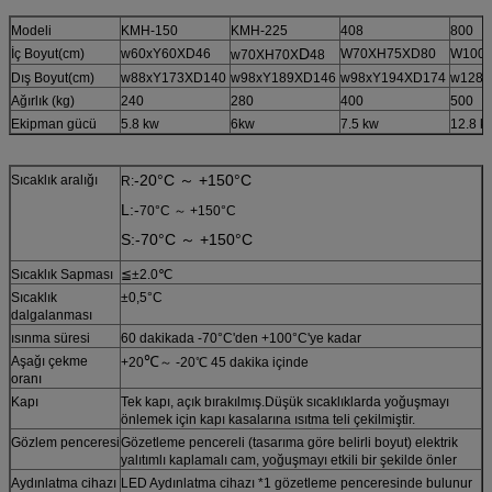
Modeli
KMH-150
KMH-225
408
800
D
İç Boyut(cm)
w60xY60XD46
W70XH75XD80
W100
w70XH70X
48
Dış Boyut(cm)
w88xY173XD140
w98xY189XD146
w98xY194XD174
w128x
Ağırlık (kg)
240
280
400
500
Ekipman gücü
5.8 kw
6kw
7.5 kw
12.8 k
-20°C ～ +150°C
Sıcaklık aralığı
R:
L:-
70°C ～ +150°C
S:-
70°C ～ +150°C
Sıcaklık Sapması
≦±2.0℃
Sıcaklık
±0,5°C
dalgalanması
ısınma süresi
60 dakikada -70°C'den +100°C'ye kadar
℃
Aşağı çekme
+20
～ -20℃ 45 dakika içinde
oranı
Kapı
Tek kapı, açık bırakılmış.Düşük sıcaklıklarda yoğuşmayı
önlemek için kapı kasalarına ısıtma teli çekilmiştir.
Gözlem penceresi
Gözetleme pencereli (tasarıma göre belirli boyut) elektrik
yalıtımlı kaplamalı cam, yoğuşmayı etkili bir şekilde önler
Aydınlatma cihazı
LED Aydınlatma cihazı *1 gözetleme penceresinde bulunur