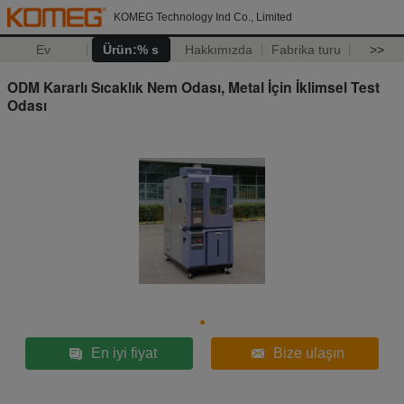
KOMEG Technology Ind Co., Limited
Ev
Ürün:% s
Hakkımızda
Fabrika turu
>>
ODM Kararlı Sıcaklık Nem Odası, Metal İçin İklimsel Test
Odası
En iyi fiyat
Bize ulaşın