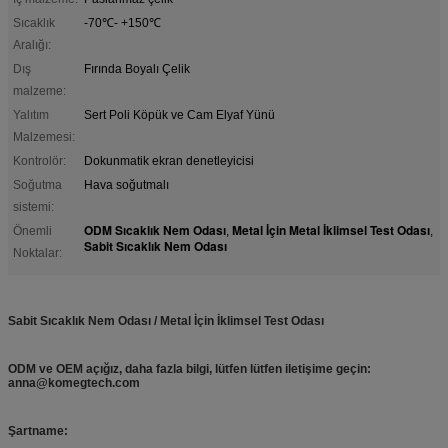
Sıcaklık
-70℃- +150℃
Aralığı:
Dış
Fırında Boyalı Çelik
malzeme:
Yalıtım
Sert Poli Köpük ve Cam Elyaf Yünü
Malzemesi:
Kontrolör:
Dokunmatik ekran denetleyicisi
Soğutma
Hava soğutmalı
sistemi:
ODM Sıcaklık Nem Odası
Metal İçin Metal İklimsel Test Odası
Önemli
,
,
Sabit Sıcaklık Nem Odası
Noktalar:
Sabit Sıcaklık Nem Odası / Metal İçin İklimsel Test Odası
ODM ve OEM açığız, daha fazla bilgi, lütfen lütfen iletişime geçin:
anna@komegtech.com
Şartname: