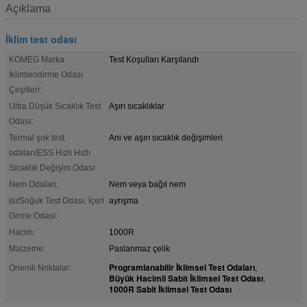
Açıklama
İklim test odası
KOMEG Marka
Test Koşulları Karşılandı
İklimlendirme Odası
Çeşitleri:
Ultra Düşük Sıcaklık Test
Aşırı sıcaklıklar
Odası:
Termal şok test
Ani ve aşırı sıcaklık değişimleri
odaları/ESS Hızlı Hızlı
Sıcaklık Değişim Odası:
Nem Odaları:
Nem veya bağıl nem
Isı/Soğuk Test Odası, İçeri
ayrışma
Girme Odası:
Hacim:
1000R
Malzeme:
Paslanmaz çelik
Programlanabilir İklimsel Test Odaları
Önemli Noktalar:
,
Büyük Hacimli Sabit İklimsel Test Odası
,
1000R Sabit İklimsel Test Odası