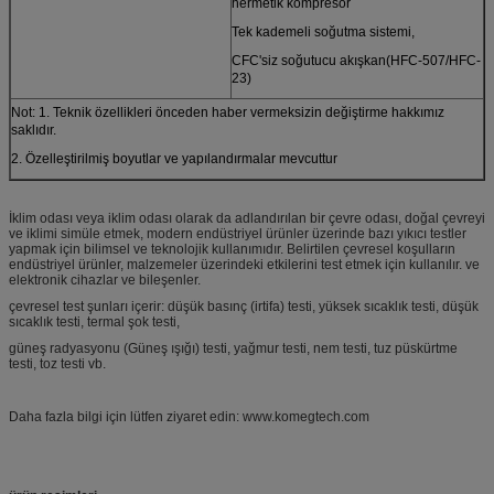
hermetik kompresör
Tek kademeli soğutma sistemi,
CFC'siz soğutucu akışkan(HFC-507/HFC-
23)
Not: 1. Teknik özellikleri önceden haber vermeksizin değiştirme hakkımız
saklıdır.
2. Özelleştirilmiş boyutlar ve yapılandırmalar mevcuttur
İklim odası veya iklim odası olarak da adlandırılan bir çevre odası, doğal çevreyi
ve iklimi simüle etmek, modern endüstriyel ürünler üzerinde bazı yıkıcı testler
yapmak için bilimsel ve teknolojik kullanımıdır. Belirtilen çevresel koşulların
endüstriyel ürünler, malzemeler üzerindeki etkilerini test etmek için kullanılır. ve
elektronik cihazlar ve bileşenler.
çevresel test şunları içerir: düşük basınç (irtifa) testi, yüksek sıcaklık testi, düşük
sıcaklık testi, termal şok testi,
güneş radyasyonu (Güneş ışığı) testi, yağmur testi, nem testi, tuz püskürtme
testi, toz testi vb.
Daha fazla bilgi için lütfen ziyaret edin: www.komegtech.com