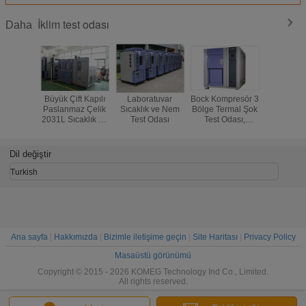
İklim test odası
Daha
Büyük Çift Kapılı
Laboratuvar
Bock Kompresör 3
KMH Se
Paslanmaz Çelik
Sıcaklık ve Nem
Bölge Termal Şok
Otomo
2031L Sıcaklık ve
Test Odası
Test Odası,
Bileşenler
Nem Odası
Paslanmaz Çelik
İletken Te
Levha
İklimsel 
Oda
Dil değiştir
Turkish
Ana sayfa
|
Hakkımızda
|
Bizimle iletişime geçin
|
Site Haritası
|
Privacy Policy
Masaüstü görünümü
Copyright © 2015 - 2026 KOMEG Technology Ind Co., Limited.
All rights reserved.