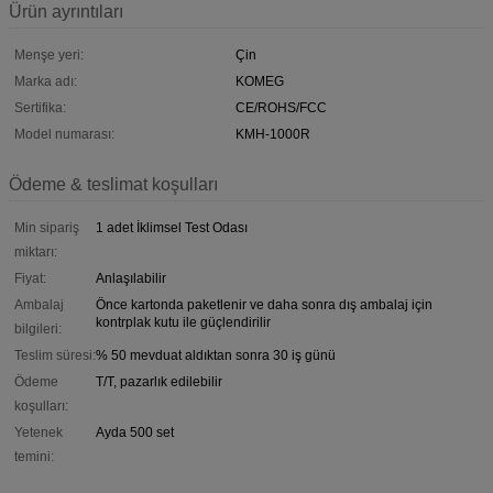
Ürün ayrıntıları
Menşe yeri:
Çin
Marka adı:
KOMEG
Sertifika:
CE/ROHS/FCC
Model numarası:
KMH-1000R
Ödeme & teslimat koşulları
Min sipariş
1 adet İklimsel Test Odası
miktarı:
Fiyat:
Anlaşılabilir
Ambalaj
Önce kartonda paketlenir ve daha sonra dış ambalaj için
kontrplak kutu ile güçlendirilir
bilgileri:
Teslim süresi:
% 50 mevduat aldıktan sonra 30 iş günü
Ödeme
T/T, pazarlık edilebilir
koşulları:
Yetenek
Ayda 500 set
temini: