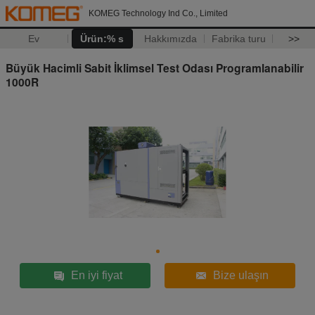
KOMEG Technology Ind Co., Limited
Ev
Ürün:% s
Hakkımızda
Fabrika turu
>>
Büyük Hacimli Sabit İklimsel Test Odası Programlanabilir
1000R
En iyi fiyat
Bize ulaşın