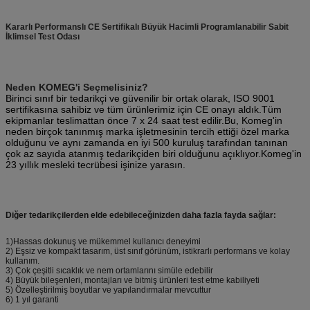
Kararlı Performanslı CE Sertifikalı Büyük Hacimli Programlanabilir Sabit
İklimsel Test Odası
Neden KOMEG'i Seçmelisiniz?
Birinci sınıf bir tedarikçi ve güvenilir bir ortak olarak, ISO 9001
sertifikasına sahibiz ve tüm ürünlerimiz için CE onayı aldık.Tüm
ekipmanlar teslimattan önce 7 x 24 saat test edilir.Bu, Komeg'in
neden birçok tanınmış marka işletmesinin tercih ettiği özel marka
olduğunu ve aynı zamanda en iyi 500 kuruluş tarafından tanınan
çok az sayıda atanmış tedarikçiden biri olduğunu açıklıyor.Komeg'in
23 yıllık mesleki tecrübesi işinize yarasın.
Diğer tedarikçilerden elde edebileceğinizden daha fazla fayda sağlar:
1)Hassas dokunuş ve mükemmel kullanıcı deneyimi
2) Eşsiz ve kompakt tasarım, üst sınıf görünüm, istikrarlı performans ve kolay
kullanım.
3) Çok çeşitli sıcaklık ve nem ortamlarını simüle edebilir
4) Büyük bileşenleri, montajları ve bitmiş ürünleri test etme kabiliyeti
5) Özelleştirilmiş boyutlar ve yapılandırmalar mevcuttur
6) 1 yıl garanti