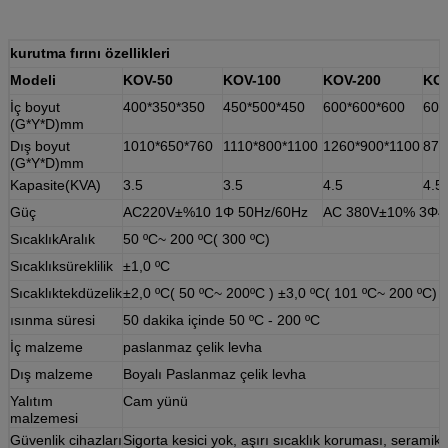
kurutma fırını özellikleri
Modeli
KOV-50
KOV-100
KOV-200
KOV
İç boyut
400*350*350
450*500*450
600*600*600
600
(G*Y*D)mm
Dış boyut
1010*650*760
1110*800*1100
1260*900*1100
870
(G*Y*D)mm
Kapasite(KVA)
3.5
3.5
4.5
4.5
Güç
AC220V±%10 1Φ 50Hz/60Hz
AC 380V±10% 3Φ4te
SıcaklıkAralık
50 ºC~ 200 ºC( 300 ºC)
Sıcaklıksüreklilik
±1,0 ºC
Sıcaklıktekdüzelik
±2,0 ºC( 50 ºC~ 200ºC ) ±3,0 ºC( 101 ºC~ 200 ºC)
ısınma süresi
50 dakika içinde 50 ºC - 200 ºC
İç malzeme
paslanmaz çelik levha
Dış malzeme
Boyalı Paslanmaz çelik levha
Yalıtım
Cam yünü
malzemesi
Güvenlik cihazları
Sigorta kesici yok, aşırı sıcaklık koruması, seramik 