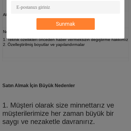
Aksesuarlar
Kaydedici, yalıtım katmanı
Sunmak
Not:
1. Teknik özellikleri önceden haber vermeksizin değiştirme hakkımız sa
2. Özelleştirilmiş boyutlar ve yapılandırmalar
Satın Almak İçin Büyük Nedenler
1. Müşteri olarak size minnettarız ve
müşterilerimize her zaman büyük bir
saygı ve nezaketle davranırız.