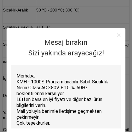
SıcaklıkAralık
50 ºC~ 200 ºC( 300 ºC)
Sıcaklıksüreklilik
±1,0 ºC
Mesaj bırakın
Sıcaklıktekdüzelik
±2,0 ºC( 50 ºC~ 200ºC ) ±3,0 ºC( 101 ºC~ 200 ºC)
Sizi yakında arayacağız!
ısınma süresi
50 dakika içinde 50 ºC - 200 ºC
İç malzeme
paslanmaz çelik levha
Dış malzeme
Boyalı Paslanmaz çelik levha
Yalıtım
Cam yünü
malzemesi
Güvenlik cihazları
Sigorta kesici yok, aşırı sıcaklık koruması, seramik 