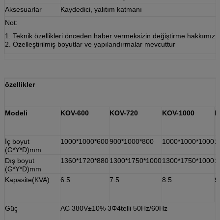
Aksesuarlar
Kaydedici, yalıtım katmanı
Not:
1. Teknik özellikleri önceden haber vermeksizin değiştirme hakkımız sa
2. Özelleştirilmiş boyutlar ve yapılandırmalar mevcuttur
özellikler
Modeli
KOV-600
KOV-720
KOV-1000
K
İç boyut
1000*1000*600
900*1000*800
1000*1000*1000
1
(G*Y*D)mm
Dış boyut
1360*1720*880
1300*1750*1000
1300*1750*1000
1
(G*Y*D)mm
Kapasite(KVA)
6.5
7.5
8.5
9
Güç
AC 380V±10% 3Φ4telli 50Hz/60Hz