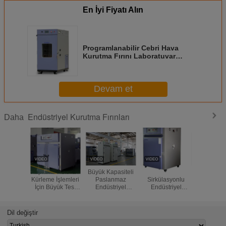
En İyi Fiyatı Alın
Programlanabilir Cebri Hava
Kurutma Fırını Laboratuvar
Kurutma Fırını
Devam et
Endüstriyel Kurutma Fırınları
Daha
Kaplama / Isıtma /
Büyük Kapasiteli
Sıcak Hava
PCB Panel
Kürleme İşlemleri
Paslanmaz
Sirkülasyonlu
İletken içi
İçin Büyük Test
Endüstriyel
Endüstriyel
Sıcaklık
Uzay Laboratuvarı
Pişirme Fırını,
Kurutma Fırınları
Hava Endü
Kurutma Fırını
Isıtma Testi İçin
Kurutma Fı
Vakumlu Kurutma
Dil değiştir
Fırını