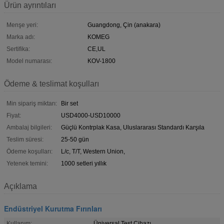
Ürün ayrıntıları
Menşe yeri:
Guangdong, Çin (anakara)
Marka adı:
KOMEG
Sertifika:
CE,UL
Model numarası:
KOV-1800
Ödeme & teslimat koşulları
Min sipariş miktarı:
Bir set
Fiyat:
USD4000-USD10000
Ambalaj bilgileri:
Güçlü Kontrplak Kasa, Uluslararası Standardı Karşıla
Teslim süresi:
25-50 gün
Ödeme koşulları:
L/c, T/T, Western Union,
Yetenek temini:
1000 setleri yıllık
Açıklama
Endüstriyel Kurutma Fırınları
Kullanım:
Üniversal Test Cihazı