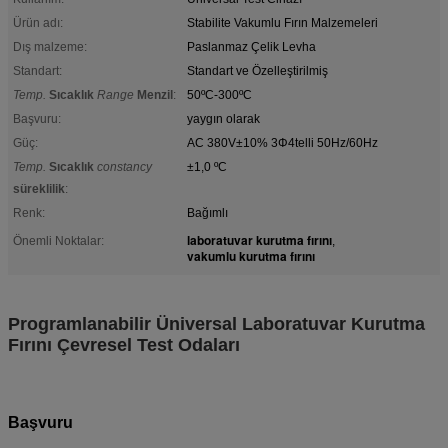
Ürün adı:
Stabilite Vakumlu Fırın Malzemeleri
Dış malzeme:
Paslanmaz Çelik Levha
Standart:
Standart ve Özelleştirilmiş
Temp.
Sıcaklık
Range
Menzil
:
50ºC-300ºC
Başvuru:
yaygın olarak
Güç:
AC 380V±10% 3Φ4telli 50Hz/60Hz
Temp.
Sıcaklık
constancy
±1,0 ºC
süreklilik
:
Renk:
Bağımlı
laboratuvar kurutma fırını
Önemli Noktalar:
,
vakumlu kurutma fırını
Programlanabilir Üniversal Laboratuvar Kurutma
Fırını Çevresel Test Odaları
Başvuru